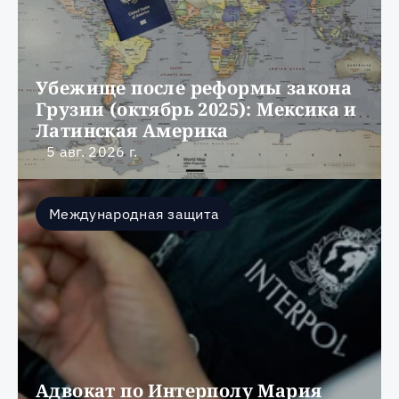
Убежище после реформы закона 
Грузии (октябрь 2025): Мексика и 
Латинская Америка
5 авг. 2026 г.
Международная защита
Адвокат по Интерполу Мария 