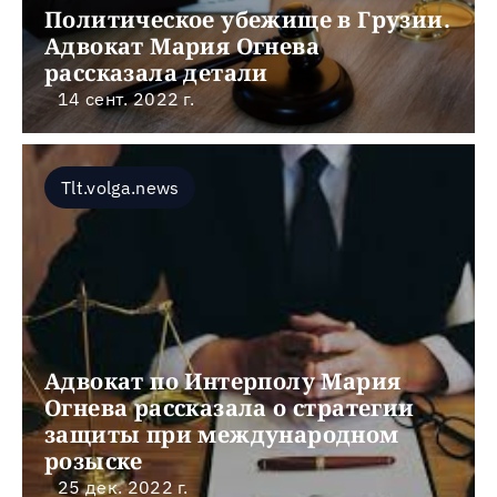
Политическое убежище в Грузии. 
Адвокат Мария Огнева 
рассказала детали
14 сент. 2022 г.
Tlt.volga.news
Адвокат по Интерполу Мария 
Огнева рассказала о стратегии 
защиты при международном 
розыске
25 дек. 2022 г.